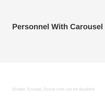
Personnel With Carousel
Divider, Excerpt, Social icon can be disabled
Personnel With Car