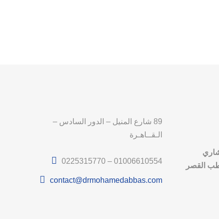
89 شارع المنيل – الدور السادس –
الـقــاهـرة
شاري
0225315770 – 01006610554
لطب القصر
contact@drmohamedabbas.com