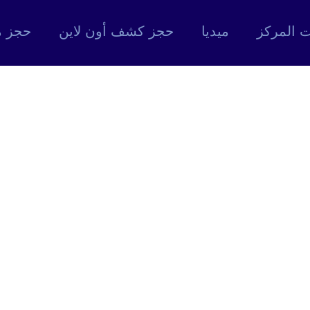
 المركز
ميديا
حجز كشف أون لاين
حجز م
io Left Large T