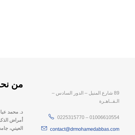
من نح
89 شارع المنيل – الدور السادس –
الـقــاهـرة
د. محمد عبا
0225315770 – 01006610554
أمراض الذكو
العيني، جامع
contact@drmohamedabbas.com