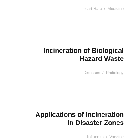
Heart Rate
/
Medicine
Incineration of Biological
Hazard Waste
Diseases
/
Radiology
Applications of Incineration
in Disaster Zones
Influenza
/
Vaccine