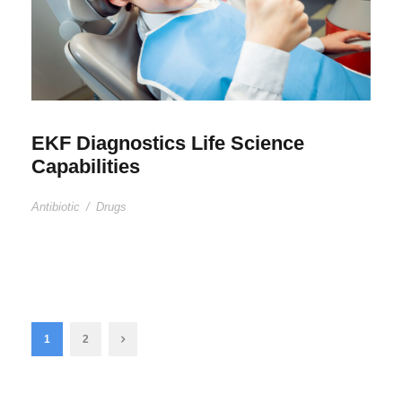
EKF Diagnostics Life Science
Capabilities
Antibiotic
/
Drugs
1
2