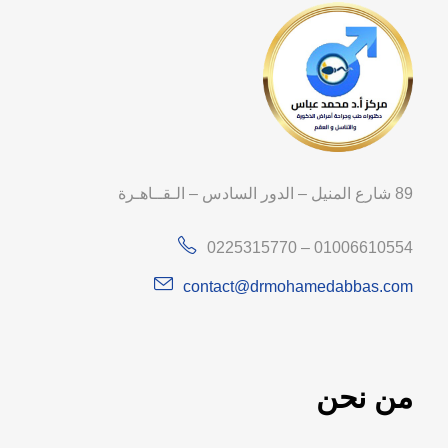
89 شارع المنيل – الدور السادس – الـقــاهـرة
0225315770 – 01006610554
contact@drmohamedabbas.com
من نحن