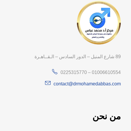
89 شارع المنيل – الدور السادس – الـقــاهـرة
0225315770 – 01006610554
contact@drmohamedabbas.com
من نحن