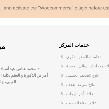
ll and activate the "Woocommerce" plugin before usi
خدمات المركز
من
دعامات العضو الذكرى
اج وجراحات دوالى الخصية
د. محمد عباس عيد أستاذ
علاج الضعف الجنسى
أمراض الذكورة و العقم بكلية 
العيني، جا
علاج سرعة القذف
علاج تأخر الإنجاب
علاج إنحناء القضيب