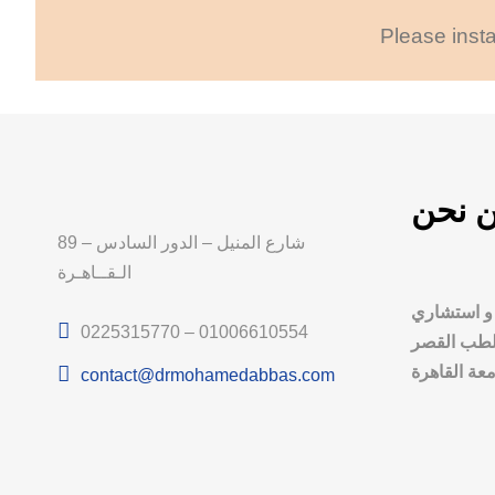
Please insta
 نحن
89 شارع المنيل – الدور السادس –
الـقــاهـرة
 و استشاري
0225315770 – 01006610554
الطب القصر
معة القاهرة
contact@drmohamedabbas.com