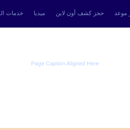
 موعد
حجز كشف أون لاين
ميديا
خدمات ال
commerce Page 
Page Caption Aligned Here