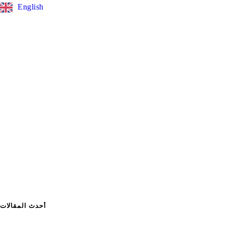
English
أحدث المقالات
أسباب تأخر الحمل في أول 3 سنين زواج !!د محمد عباس استشاري الذكوره والضعف الجنسي