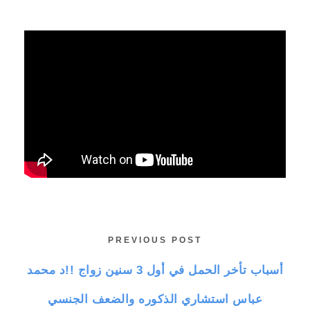
PREVIOUS POST
أسباب تأخر الحمل في أول 3 سنين زواج !!د محمد
عباس استشاري الذكوره والضعف الجنسي