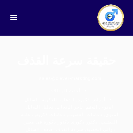
حقيقة سرعة القذف
sales@clever-markting.com
•
أحدث المقالات
•
أمراض ذكورة
,
الدعامة الذكرية
,
السائل
المنوى
,
العقم
,
تأخر الإنجاب
,
تحليل السائل
المنوى
,
دعامات القضيب
,
دعامات ذكرية
,
دعامة
القضيب
,
دكتور ذكورة
,
دكتور ذكورة فى مصر
,
دوالى الخصية
,
سرعة القذف
,
ضعف السائل