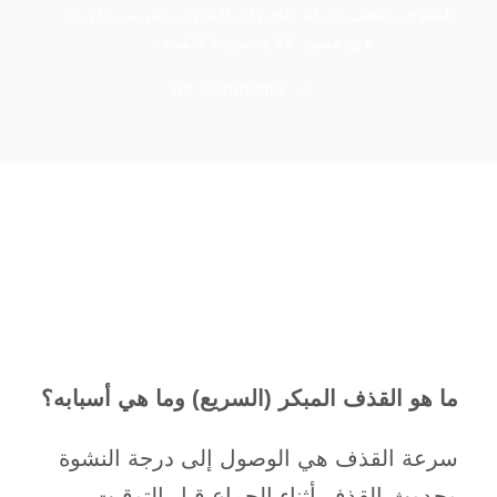
المنوى
,
ضعف حركة الحيوان المنوى
,
طبيب ذكورة
فى مصر
,
علاج سرعة القذف
no comments
•
ما هو القذف المبكر (السريع) وما هي أسبابه؟
​سرعة القذف هي الوصول إلى درجة النشوة
وحدوث القذف أثناء الجماع قبل التوقيت